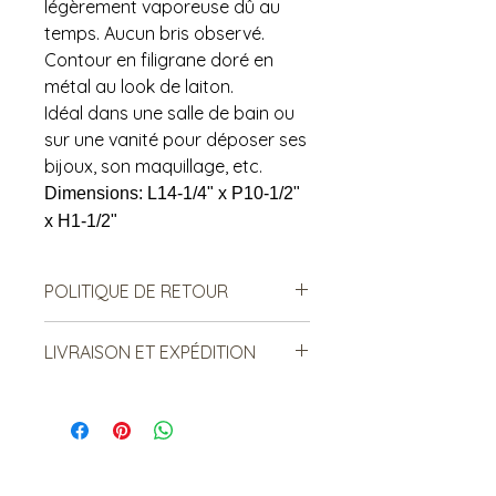
légèrement vaporeuse dû au
temps. Aucun bris observé.
Contour en filigrane doré en
métal au look de laiton.
Idéal dans une salle de bain ou
sur une vanité pour déposer ses
bijoux, son maquillage, etc.
Dimensions: L14-1/4" x P10-1/2"
x H1-1/2"
POLITIQUE DE RETOUR
Notre politique ne permet ni les
LIVRAISON ET EXPÉDITION
échanges, ni le remboursement des
produits vendus. Ce sont des
***Le frais de livraison est sujet à
produits de seconde main, donc il
changement. Merci de lire ci-
est important de prendre en
dessous:: ***
compte à l'avance les signes
Certains items sont livrés par la
d'usure. De notre côté, nous nous
poste. Le frais est relatif au poids et
assurons qu'ils sont conformes à la