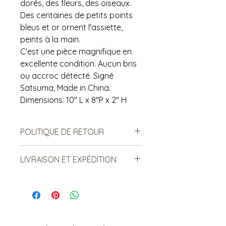
dorés, des fleurs, des oiseaux.
Des centaines de petits points
bleus et or ornent l'assiette,
peints à la main.
C'est une pièce magnifique en
excellente condition. Aucun bris
ou accroc détecté. Signé
Satsuma, Made in China.
Dimensions: 10" L x 8"P x 2" H
POLITIQUE DE RETOUR
VNotre politique ne permet ni les
LIVRAISON ET EXPÉDITION
échanges, ni le remboursement des
produits vendus. Ce sont des
***Le frais de livraison est sujet à
produits de seconde main, donc il
changement. Merci de lire ci-
est important de prendre en
dessous:: ***
compte à l'avance les signes
Certains items sont livrés par la
d'usure. De notre côté, nous nous
poste. Le frais est relatif au poids et
assurons qu'ils sont conformes à la