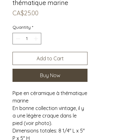
thématique marine
Price
CA$25.00
Quantity
*
Add to Cart
Buy Now
Pipe en céramique à thématique
marine
En bonne collection vintage, il y
a une légère craque dans le
pied (voir photo).
Dimensions totales: 8 1/4" L x 5"
P x 5" H