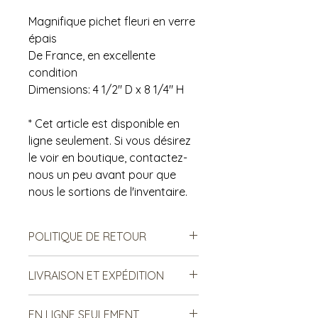
Magnifique pichet fleuri en verre
épais
De France, en excellente
condition
Dimensions: 4 1/2" D x 8 1/4" H
* Cet article est disponible en
ligne seulement. Si vous désirez
le voir en boutique, contactez-
nous un peu avant pour que
nous le sortions de l'inventaire.
POLITIQUE DE RETOUR
Notre politique ne permet ni les
LIVRAISON ET EXPÉDITION
échanges, ni le remboursement des
produits vendus. Ce sont des
***Le frais de livraison est sujet à
produits de seconde main, donc il
EN LIGNE SEULEMENT
changement. Merci de lire ci-