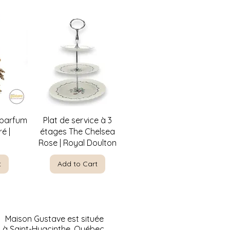
w
Quick View
 parfum
Plat de service à 3
é |
étages The Chelsea
Rose | Royal Doulton
t
Add to Cart
Maison Gustave est située
à Saint-Hyacinthe, Québec.