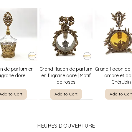
Quick View
Quick View
Quick Vie
on de parfum en
Grand flacon de parfum
Grand flacon de
iligrane doré
en filigrane doré | Motif
ambre et dor
de roses
Chérubin
Add to Cart
Add to Cart
Add to Car
HEURES D'OUVERTURE