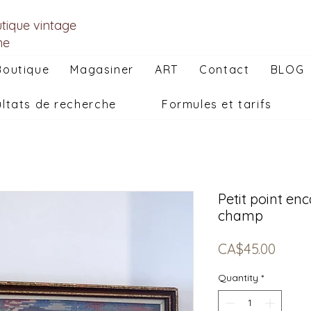
utique vintage
he
Boutique
Magasiner
ART
Contact
BLOG
ltats de recherche
Formules et tarifs
Petit point en
champ
Price
CA$45.00
Quantity
*