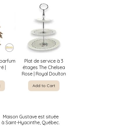
w
Quick View
 parfum
Plat de service à 3
é |
étages The Chelsea
Rose | Royal Doulton
t
Add to Cart
Maison Gustave est située
à Saint-Hyacinthe, Québec.