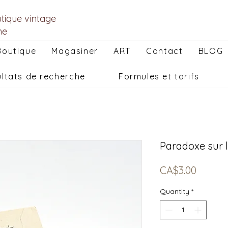
utique vintage
he
Boutique
Magasiner
ART
Contact
BLOG
ltats de recherche
Formules et tarifs
Paradoxe sur 
Price
CA$3.00
Quantity
*