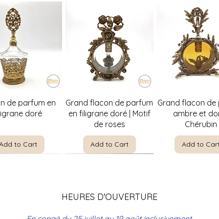
Quick View
Quick View
Quick Vie
on de parfum en
Grand flacon de parfum
Grand flacon de
iligrane doré
en filigrane doré | Motif
ambre et dor
de roses
Chérubin
Add to Cart
Add to Cart
Add to Car
HEURES D'OUVERTURE
En congé du 25 juillet au 19 août inclusivement.