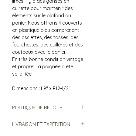
limes. Il y a des ganses en
cuirette pour maintenir des
éléments sur le plafond du
panier. Nous offrons 4 couverts
en plastique bleu comprenant
des assiettes, des tasses, des
fourchettes, des cuillères et des
couteaux avec le panier.
En très bonne condition vintage
et propre. La poignée a été
solidifiée.
Dimensions : L9" x P12-1/2"
POLITIQUE DE RETOUR
Notre politique ne permet ni les
LIVRAISON ET EXPÉDITION
échanges, ni le remboursement des
produits vendus. Ce sont des
***Le frais de livraison est sujet à