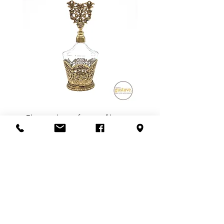
Flacon de parfum en filigrane
doré | Motif de roses
Add to Cart
S'abonner à l'infolettre
Confidentialité
Termes et conditions
Politique de retour
Politique d'achat