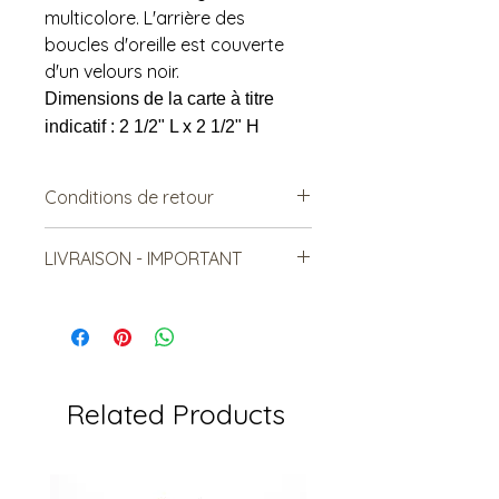
multicolore. L'arrière des
boucles d'oreille est couverte
d'un velours noir.
Dimensions de la carte à titre
indicatif : 2 1/2" L x 2 1/2" H
Conditions de retour
Vendu tel quel.
LIVRAISON - IMPORTANT
Non remboursable. Non-
échangeable
Le frais d'expédition minimal est
6.00$ sur le site web. Par contre, il
se peut que le frais soit moins cher
selon votre distance. On peut aussi
combiner l'expédition si vous prenez
Related Products
plusieurs items.
N'hésitez pas à nous contacter
avant l'achat pour confirmer le prix
final.