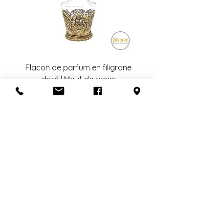
Flacon de parfum en filigrane
doré | Motif de roses
Add to Cart
S'abonner à l'infolettre
Confidentialité
Termes et conditions
Politique de retour
Politique d'achat
Politique de livraison
Mise de côté
HEURES D'OUVERTURE