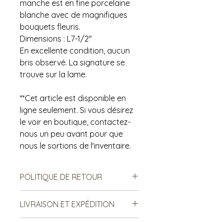
manche est en fine porcelaine
blanche avec de magnifiques
bouquets fleuris.
Dimensions : L7-1/2"
En excellente condition, aucun
bris observé. La signature se
trouve sur la lame.
**Cet article est disponible en
ligne seulement. Si vous désirez
le voir en boutique, contactez-
nous un peu avant pour que
nous le sortions de l'inventaire.
POLITIQUE DE RETOUR
Notre politique ne permet ni les
LIVRAISON ET EXPÉDITION
échanges, ni le remboursement des
produits vendus. Ce sont des