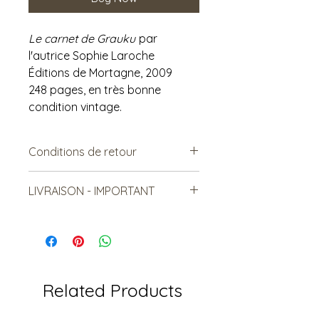
Le carnet de Grauku
par
l'autrice Sophie Laroche
Éditions de Mortagne, 2009
248 pages, en très bonne
condition vintage.
Conditions de retour
Vendu tel quel.
LIVRAISON - IMPORTANT
Non remboursable. Non-
échangeable
***Le frais de livraison est à titre
indicatif, mais est sujet à
changement***
Les items lourds peuvent être livrés,
mais le coût sera relatif à la
Related Products
distance et au nombre total
d'article livrés.