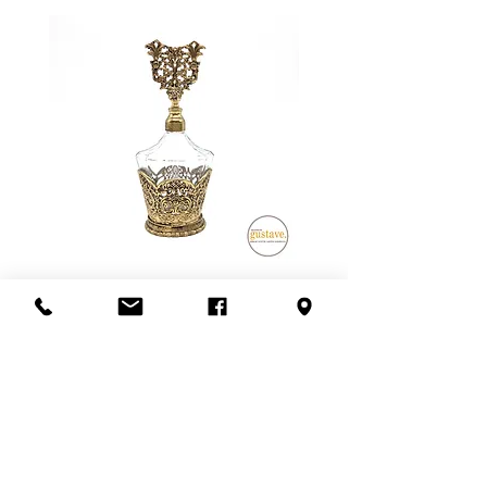
Le frais de livraison indiqué peut
donc être supérieur OU inférieur au
montant final lors de l'achat.
**SVP nous contacter avant de
confirmer l'achat pour que nous
vous donnions une idée juste du
frais de livraison**
Possibilité de venir récupérer en
magasin aussi! :)
Flacon de parfum en filigrane
doré | Motif de roses
Add to Cart
S'abonner à l'infolettre
Confidentialité