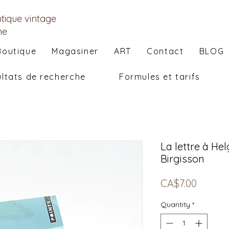
utique vintage
he
Boutique
Magasiner
ART
Contact
BLOG
ltats de recherche
Formules et tarifs
La lettre à He
Birgisson
Price
CA$7.00
Quantity
*