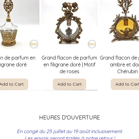
Quick View
Quick View
Quick Vie
on de parfum en
Grand flacon de parfum
Grand flacon de
iligrane doré
en filigrane doré | Motif
ambre et dor
de roses
Chérubin
Add to Cart
Add to Cart
Add to Car
HEURES D'OUVERTURE
En congé du 25 juillet au 19 août inclusivement.
Les envois seront traités à notre retour !