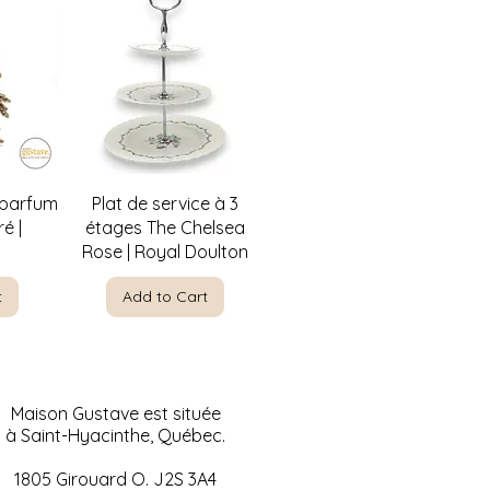
w
Quick View
 parfum
Plat de service à 3
é |
étages The Chelsea
Rose | Royal Doulton
t
Add to Cart
Maison Gustave est située
à Saint-Hyacinthe, Québec.
1805 Girouard O. J2S 3A4