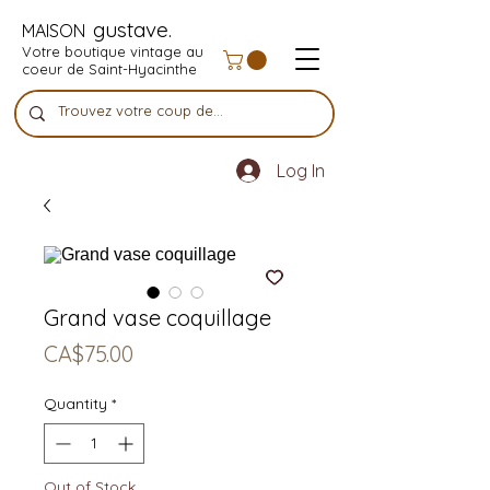
gustave.
MAISON
Votre boutique vintage au
coeur de Saint-Hyacinthe
Log In
Grand vase coquillage
Price
CA$75.00
Quantity
*
Out of Stock