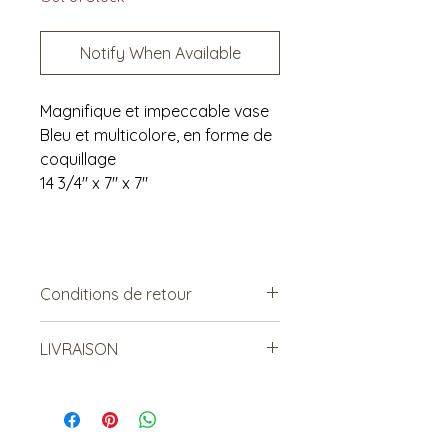
Notify When Available
Magnifique et impeccable vase
Bleu et multicolore, en forme de
coquillage
14 3/4" x 7" x 7"
Conditions de retour
Vendu tel quel.
LIVRAISON
Non échangeable. Non
remboursable.
***Le frais de livraison est à titre
indicatif, mais est sujet à
changement***