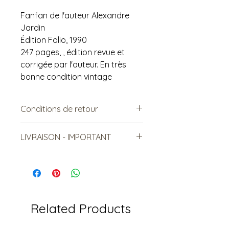
Fanfan de l'auteur Alexandre
Jardin
Édition Folio, 1990
247 pages, , édition revue et
corrigée par l'auteur. En très
bonne condition vintage
Conditions de retour
Vendu tel quel.
LIVRAISON - IMPORTANT
Non remboursable. Non-
échangeable
***Le frais de livraison est à titre
indicatif, mais est sujet à
changement***
Les items lourds peuvent être livrés,
mais le coût sera relatif à la
Related Products
distance et au nombre total
d'article livrés.