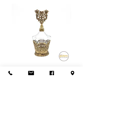
Le frais de livraison indiqué peut
donc être supérieur OU inférieur au
montant final lors de l'achat.
**SVP nous contacter avant de
confirmer l'achat pour que nous
vous donnions une idée juste du
frais de livraison**
Possibilité de venir récupérer en
magasin aussi! :)
Flacon de parfum en filigrane
doré | Motif de roses
Add to Cart
S'abonner à l'infolettre
Confidentialité