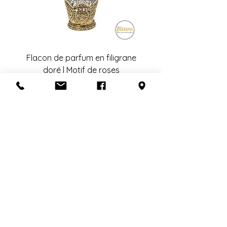
Flacon de parfum en filigrane
doré | Motif de roses
Add to Cart
S'abonner à l'infolettre
Confidentialité
Termes et conditions
Politique de retour
Politique d'achat
Politique de livraison
Mise de côté
HEURES D'OUVERTURE
En congé du 25 juillet au 19 août
inclusivement.