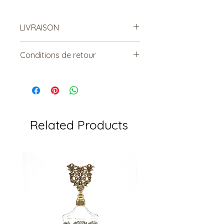
LIVRAISON
Possibilité de venir récupérer en
Conditions de retour
magasin :)
Vendu tel quel.
Non remboursable. Non
échangeable.
Related Products