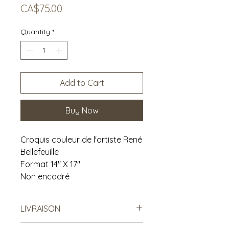
Price
CA$75.00
Quantity
*
Add to Cart
Buy Now
Croquis couleur de l'artiste René
Bellefeuille
Format 14" X 17"
Non encadré
LIVRAISON
Possibilité de venir récupérer en