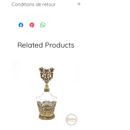
Conditions de retour
magasin :)
Vendu tel quel.
Non remboursable. Non
échangeable.
Related Products