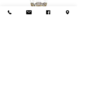
Flacon de parfum en filigrane
doré | Motif de roses
Add to Cart
S'abonner à l'infolettre
Confidentialité
Termes et conditions
Politique de retour
Politique d'achat
Politique de livraison
Mise de côté
HEURES D'OUVERTURE
En congé du 25 juillet au 19 août