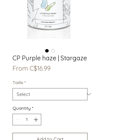
CP Purple haze | Stargaze
Sale
From
C$16.99
Price
Taille
*
Quantity
*
Add to Cart