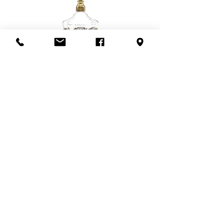
magasin aussi! :)
Flacon de parfum en filigrane
doré | Motif de roses
Add to Cart
S'abonner à l'infolettre
Confidentialité
Termes et conditions
Politique de retour
Politique d'achat
Politique de livraison
Mise de côté
HEURES D'OUVERTURE