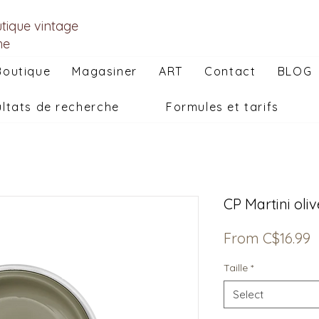
utique vintage
he
Boutique
Magasiner
ART
Contact
BLOG
ltats de recherche
Formules et tarifs
CP Martini oliv
S
From
C$16.99
P
Taille
*
Select