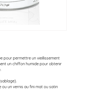
sera livrée à la bou
OU inférieur au monta
Contactez-nous au 
**SVP nous contacte
que nous vous donni
livraison**
Possibilité de venir
e pour permettre un vieillissement
ment un chiffon humide pour obtenir
e.
sablage).
 ou un vernis au fini mat ou satin