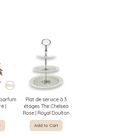
w
Quick View
 parfum
Plat de service à 3
é |
étages The Chelsea
Rose | Royal Doulton
t
Add to Cart