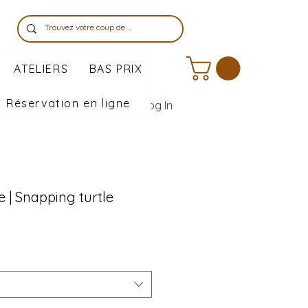
ATELIERS
BAS PRIX
Réservation en ligne
Log In
e | Snapping turtle
ale
rice