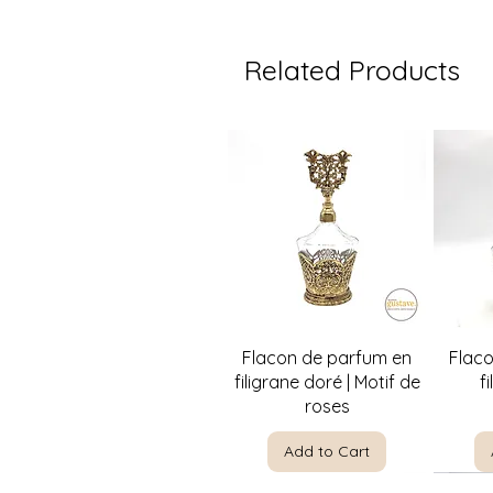
Related Products
Quick View
Flacon de parfum en
Flac
filigrane doré | Motif de
f
roses
Add to Cart