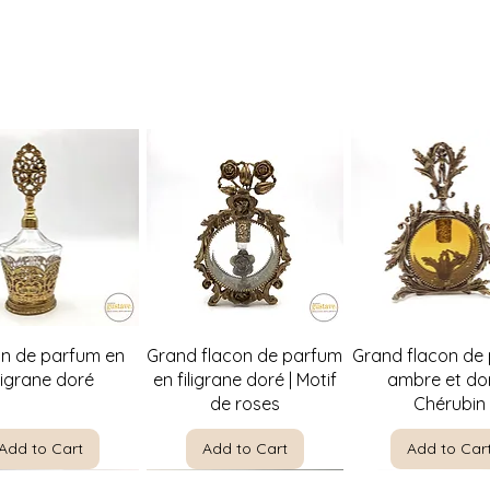
Quick View
Quick View
Quick Vie
on de parfum en
Grand flacon de parfum
Grand flacon de
iligrane doré
en filigrane doré | Motif
ambre et dor
de roses
Chérubin
Add to Cart
Add to Cart
Add to Car