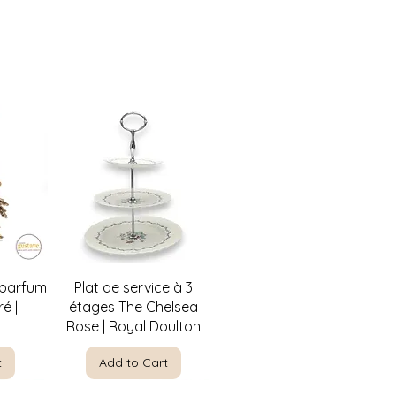
w
Quick View
 parfum
Plat de service à 3
é |
étages The Chelsea
Rose | Royal Doulton
t
Add to Cart