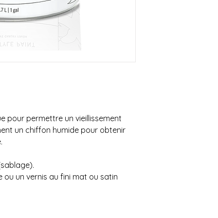
sera livrée à la bou
OU inférieur au monta
Contactez-nous au 
**SVP nous contacte
que nous vous donni
livraison**
Possibilité de venir
e pour permettre un vieillissement
ment un chiffon humide pour obtenir
e.
sablage).
 ou un vernis au fini mat ou satin