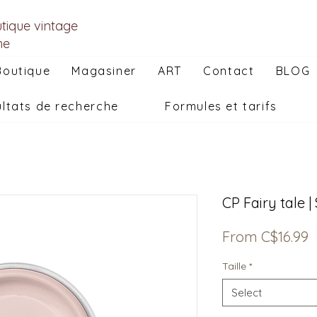
utique vintage
he
Boutique
Magasiner
ART
Contact
BLOG
ltats de recherche
Formules et tarifs
CP Fairy tale 
S
From
C$16.99
P
Taille
*
Select