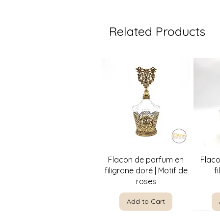
Related Products
Quick View
Flacon de parfum en
Flac
filigrane doré | Motif de
f
roses
Add to Cart