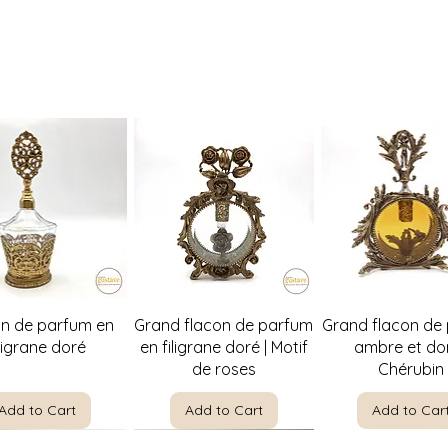
Quick View
Quick View
Quick Vie
on de parfum en
Grand flacon de parfum
Grand flacon de
iligrane doré
en filigrane doré | Motif
ambre et dor
de roses
Chérubin
Add to Cart
Add to Cart
Add to Car