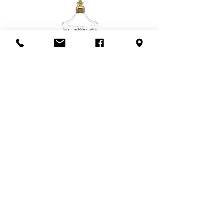
Possibilité de venir récupérer en
magasin aussi! :)
Flacon de parfum en filigrane
doré | Motif de roses
Add to Cart
S'abonner à l'infolettre
Confidentialité
Termes et conditions
Politique de retour
Politique d'achat
Politique de livraison
Mise de côté
HEURES D'OUVERTURE