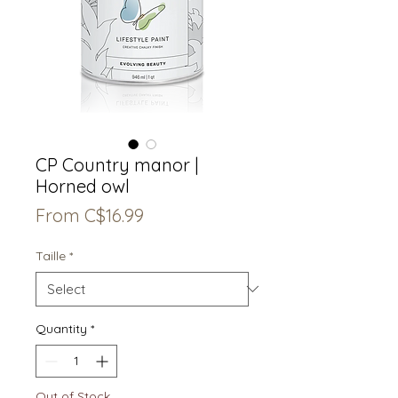
CP Country manor |
Horned owl
Sale
From
C$16.99
Price
Taille
*
Quantity
*
Out of Stock