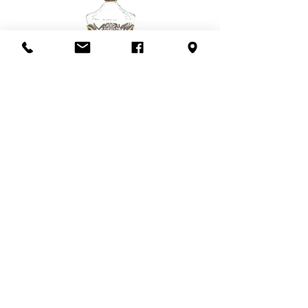
Flacon de parfum en filigrane
doré | Motif de roses
Add to Cart
S'abonner à l'infolettre
Confidentialité
Termes et conditions
Politique de retour
Politique d'achat
Politique de livraison
Mise de côté
HEURES D'OUVERTURE