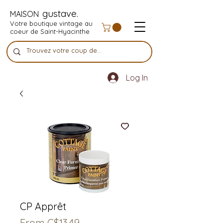
gustave.
MAISON
Votre boutique vintage au
coeur de Saint-Hyacinthe
Log In
CP Apprêt
Sale
From
C$13.49