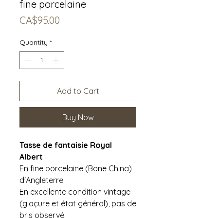
fine porcelaine
Price
CA$95.00
Quantity
*
Add to Cart
Buy Now
Tasse de fantaisie Royal
Albert
En fine porcelaine (Bone China)
d'Angleterre
En excellente condition vintage
(glaçure et état général), pas de
bris observé.