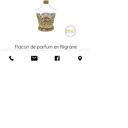
de livreurs nécessaires (1 ou 2).
mentionner l'état lors de la vente.
L'estimation fournie à la fin de la
transaction est sujet à changement.
Veuillez nous contacter avant de
confirmer l'achat si la récupération
en boutique n'est pas possible.
Un grand merci!
Flacon de parfum en filigrane
doré | Motif de roses
Add to Cart
S'abonner à l'infolettre
Confidentialité
Termes et conditions
Politique de retour
Politique d'achat
Politique de livraison
Mise de côté
HEURES D'OUVERTURE