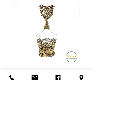
donc être supérieur OU inférieur au
montant final lors de l'achat.
**SVP nous contacter avant de
confirmer l'achat pour que nous
vous donnions une idée juste du
frais de livraison**
Possibilité de venir récupérer en
magasin aussi! :)
Flacon de parfum en filigrane
doré | Motif de roses
Add to Cart
S'abonner à l'infolettre
Confidentialité
Termes et conditions
Politique de retour