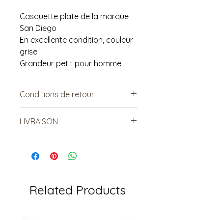
Casquette plate de la marque
San Diego
En excellente condition, couleur
grise
Grandeur petit pour homme
Conditions de retour
Vendu tel quel.
LIVRAISON
Non remboursable. Non
échangeable.
***Le frais de livraison est à titre
indicatif, mais est sujet à
changement***
Les items lourds peuvent être livrés,
mais le coût sera relatif à la
Related Products
distance et au nombre total
d'article livrés.
Le frais de livraison indiqué peut