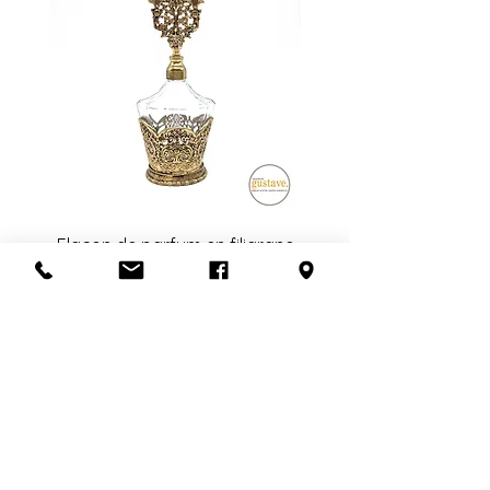
Flacon de parfum en filigrane
doré | Motif de roses
Add to Cart
S'abonner à l'infolettre
Confidentialité
Termes et conditions
Politique de retour
Politique d'achat