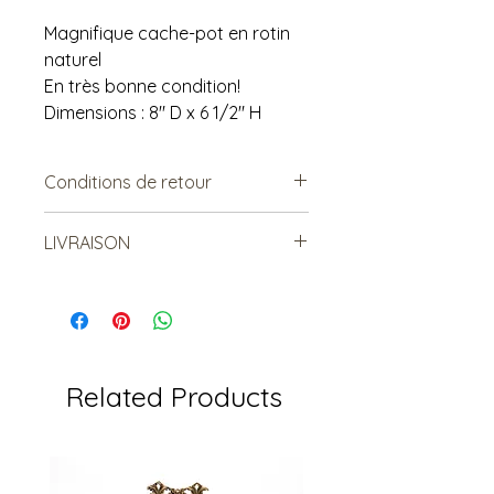
Magnifique cache-pot en rotin
naturel
En très bonne condition!
Dimensions : 8" D x 6 1/2" H
Conditions de retour
Vendu tel quel.
LIVRAISON
Non remboursable. Non
échangeable.
**Pas de livraison par la poste.**
Écrivez-nous si besoin de livraison !
Related Products