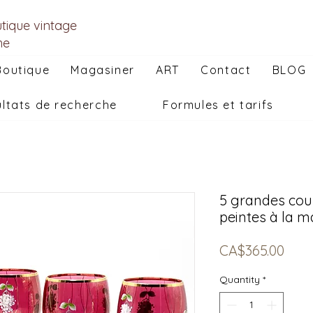
utique vintage
he
Boutique
Magasiner
ART
Contact
BLOG
ltats de recherche
Formules et tarifs
5 grandes cou
peintes à la m
Pric
CA$365.00
Quantity
*