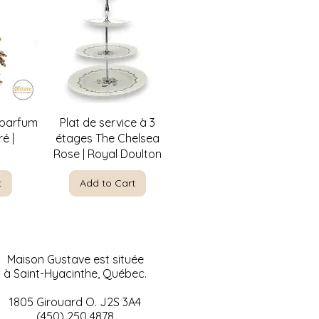
w
Quick View
 parfum
Plat de service à 3
é |
étages The Chelsea
Rose | Royal Doulton
t
Add to Cart
Maison Gustave est située
à Saint-Hyacinthe, Québec.
1805 Girouard O. J2S 3A4
(450) 250 4878