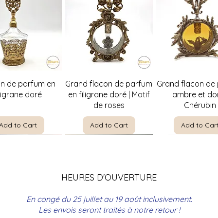
Quick View
Quick View
Quick Vie
on de parfum en
Grand flacon de parfum
Grand flacon de
iligrane doré
en filigrane doré | Motif
ambre et dor
de roses
Chérubin
Add to Cart
Add to Cart
Add to Car
HEURES D'OUVERTURE
En congé du 25 juillet au 19 août inclusivement.
Les envois seront traités à notre retour !