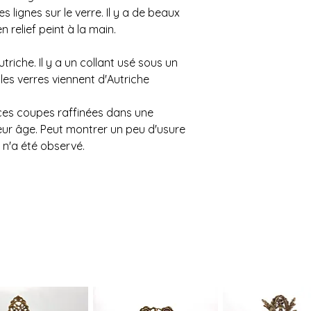
de la distance à par
s lignes sur le verre. Il y a de beaux
nécessaires (1 ou 2)
 relief peint à la main.
L'estimation fournie 
à changement. Veuil
confirmer l'achat si
triche. Il y a un collant usé sous un
pas possible.
les verres viennent d'Autriche
Un grand merci!
es coupes raffinées dans une
eur âge. Peut montrer un peu d'usure
 n'a été observé.